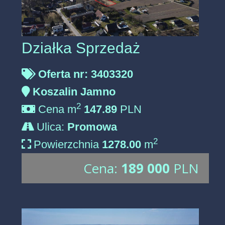
Działka Sprzedaż
Oferta nr: 3403320
Koszalin Jamno
2
Cena m
147.89
PLN
Ulica:
Promowa
2
Powierzchnia
1278.00
m
Cena:
189 000
PLN