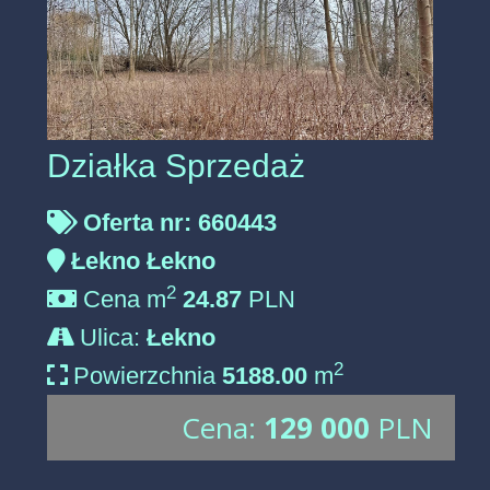
Działka Sprzedaż
Oferta nr: 660443
Łekno Łekno
2
Cena m
24.87
PLN
Ulica:
Łekno
2
Powierzchnia
5188.00
m
Cena:
129 000
PLN