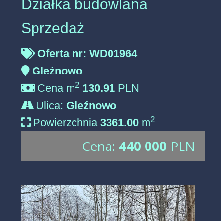
Działka budowlana
Sprzedaż
Oferta nr: WD01964
Gleźnowo
2
Cena m
130.91
PLN
Ulica:
Gleźnowo
2
Powierzchnia
3361.00
m
Cena:
440 000
PLN