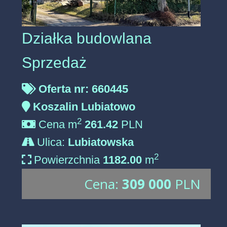
Działka budowlana
Sprzedaż
Oferta nr: 660445
Koszalin Lubiatowo
2
Cena m
261.42
PLN
Ulica:
Lubiatowska
2
Powierzchnia
1182.00
m
Cena:
309 000
PLN