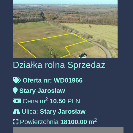
Działka rolna Sprzedaż
Oferta nr: WD01966
Stary Jarosław
2
Cena m
10.50
PLN
Ulica:
Stary Jarosław
2
Powierzchnia
18100.00
m