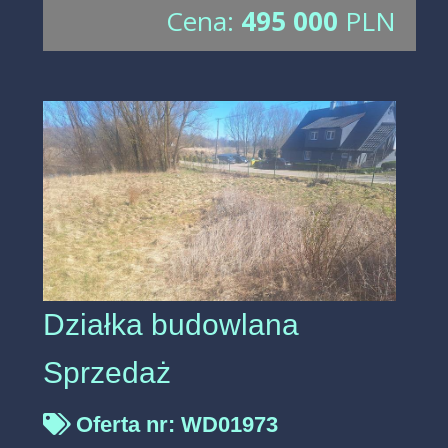
Cena:
495 000
PLN
Działka budowlana
Sprzedaż
Oferta nr: WD01973