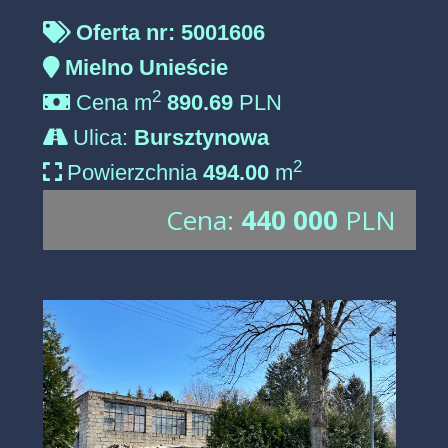
Oferta nr: 5001606
Mielno Unieście
2
Cena m
890.69
PLN
Ulica:
Bursztynowa
2
Powierzchnia
494.00
m
Cena:
440 000
PLN