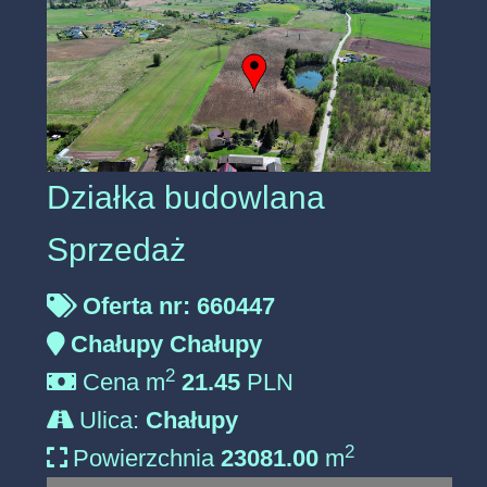
Działka budowlana
Sprzedaż
Oferta nr: 660447
Chałupy Chałupy
2
Cena m
21.45
PLN
Ulica:
Chałupy
2
Powierzchnia
23081.00
m