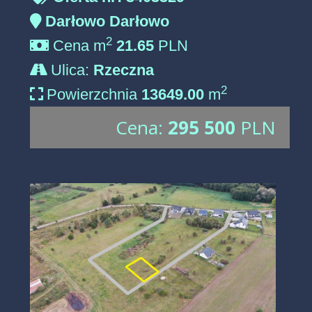
Darłowo Darłowo
2
Cena m
21.65
PLN
Ulica:
Rzeczna
2
Powierzchnia
13649.00
m
Cena:
295 500
PLN