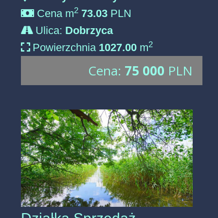
2
Cena m
73.03
PLN
Ulica:
Dobrzyca
2
Powierzchnia
1027.00
m
Cena:
75 000
PLN