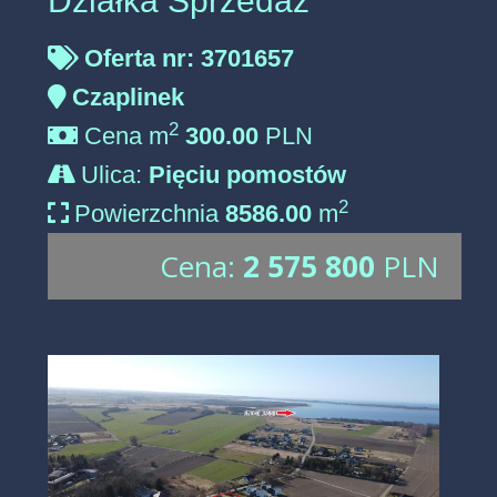
Działka Sprzedaż
Oferta nr: 3701657
Czaplinek
2
Cena m
300.00
PLN
Ulica:
Pięciu pomostów
2
Powierzchnia
8586.00
m
Cena:
2 575 800
PLN