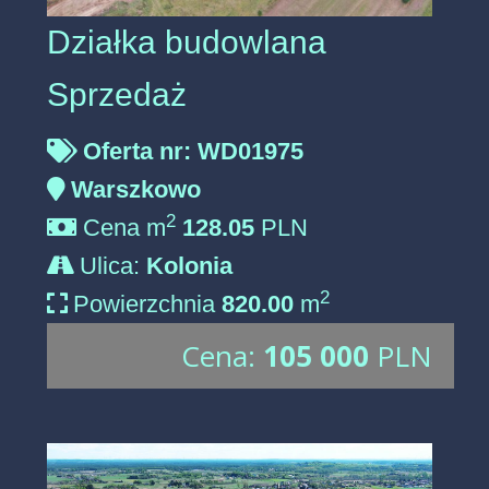
Działka budowlana
Sprzedaż
Oferta nr: WD01975
Warszkowo
2
Cena m
128.05
PLN
Ulica:
Kolonia
2
Powierzchnia
820.00
m
Cena:
105 000
PLN