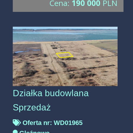
Cena:
190 000
PLN
Działka budowlana
Sprzedaż
Oferta nr: WD01965