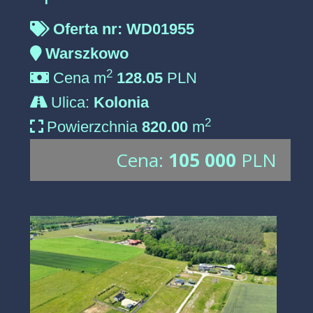
Oferta nr: WD01955
Warszkowo
2
Cena m
128.05
PLN
Ulica:
Kolonia
2
Powierzchnia
820.00
m
Cena:
105 000
PLN