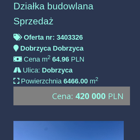
Działka budowlana
Sprzedaż
Oferta nr: 3403326
Dobrzyca Dobrzyca
2
Cena m
64.96
PLN
Ulica:
Dobrzyca
2
Powierzchnia
6466.00
m
Cena:
420 000
PLN