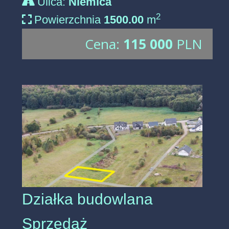
Ulica:
Niemica
2
Powierzchnia
1500.00
m
Cena:
115 000
PLN
Działka budowlana
Sprzedaż