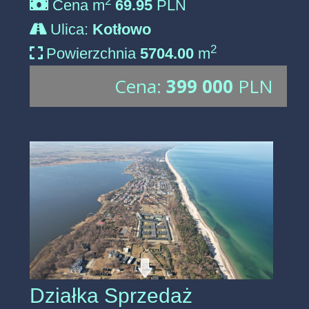
2
Cena m
69.95
PLN
Ulica:
Kotłowo
2
Powierzchnia
5704.00
m
Cena:
399 000
PLN
Działka Sprzedaż